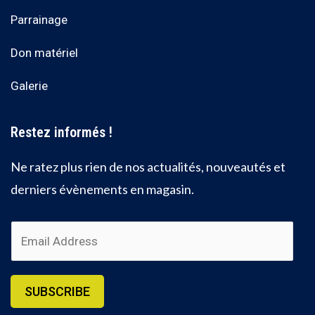
Parrainage
Don matériel
Galerie
Restez informés !
Ne ratez plus rien de nos actualités, nouveautés et
derniers évènements en magasin.
E
m
a
i
SUBSCRIBE
l