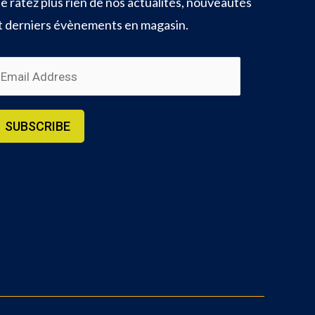
e ratez plus rien de nos actualités, nouveautés
t derniers évènements en magasin.
m
SUBSCRIBE