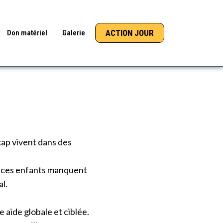
ACTION JOUR
Don matériel
Galerie
cap vivent dans des
s, ces enfants manquent
l.
 aide globale et ciblée.