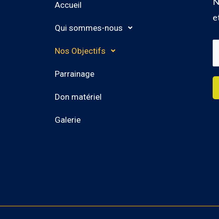
N
Accueil
e
Qui sommes-nous
E
Nos Objectifs
a
Parrainage
i
Don matériel
l
*
Galerie